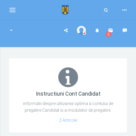
Toggle
Toggle
Search
navigation
Instructiuni Utilizare
2
Instructiuni Cont Candidat
informatii despre utilizarea optima a contului de
pregatire Candidat si a modulelor de pregatire.
2 Articole