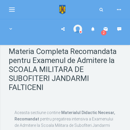
Toggle
Toggle
Search
navigation
2
Materia Completa Recomandata
pentru Examenul de Admitere la
SCOALA MILITARA DE
SUBOFITERI JANDARMI
FALTICENI
Aceasta sectiune contine
Materialul Didactic Necesar,
Recomandat
pentru pregatirea intensiva a Examenului
de Admitere la Scoala Militara de Subofiteri Jandarmi