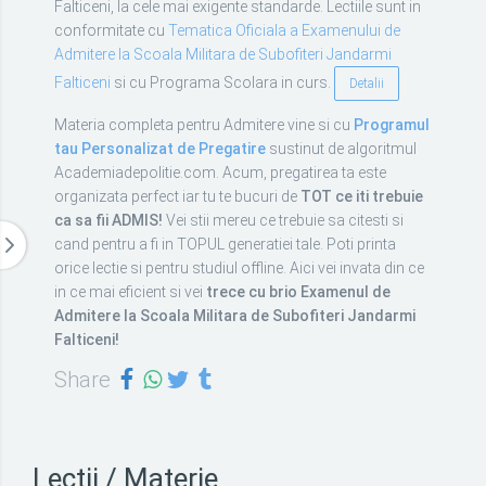
Falticeni, la cele mai exigente standarde. Lectiile sunt in
conformitate cu
Tematica Oficiala a Examenului de
Admitere la Scoala Militara de Subofiteri Jandarmi
Falticeni
si cu Programa Scolara in curs.
Detalii
Materia completa pentru Admitere vine si cu
Programul
tau Personalizat de Pregatire
sustinut de algoritmul
Academiadepolitie.com. Acum, pregatirea ta este
organizata perfect iar tu te bucuri de
TOT ce iti trebuie
ca sa fii ADMIS!
Vei stii mereu ce trebuie sa citesti si
cand pentru a fi in TOPUL generatiei tale. Poti printa
orice lectie si pentru studiul offline. Aici vei invata din ce
in ce mai eficient si vei
trece cu brio Examenul de
Admitere la Scoala Militara de Subofiteri Jandarmi
Falticeni!
Share
Lectii / Materie