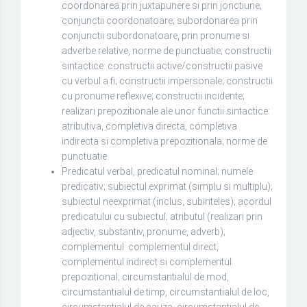
coordonarea prin juxtapunere si prin jonctiune;
conjunctii coordonatoare; subordonarea prin
conjunctii subordonatoare, prin pronume si
adverbe relative, norme de punctuatie; constructii
sintactice: constructii active/constructii pasive
cu verbul a fi; constructii impersonale; constructii
cu pronume reflexive; constructii incidente;
realizari prepozitionale ale unor functii sintactice:
atributiva, completiva directa, completiva
indirecta si completiva prepozitionala; norme de
punctuatie.
Predicatul verbal, predicatul nominal; numele
predicativ; subiectul exprimat (simplu si multiplu);
subiectul neexprimat (inclus, subinteles); acordul
predicatului cu subiectul; atributul (realizari prin
adjectiv, substantiv, pronume, adverb);
complementul: complementul direct,
complementul indirect si complementul
prepozitional; circumstantialul de mod,
circumstantialul de timp, circumstantialul de loc,
circumstantialul de cauza, circumstantialul de