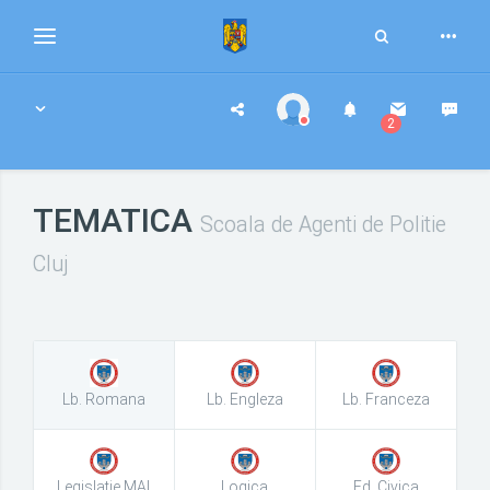
Toggle
Toggle
Search
navigation
2
TEMATICA
Scoala de Agenti de Politie
Cluj
Lb. Romana
Lb. Engleza
Lb. Franceza
Legislatie MAI
Logica
Ed. Civica