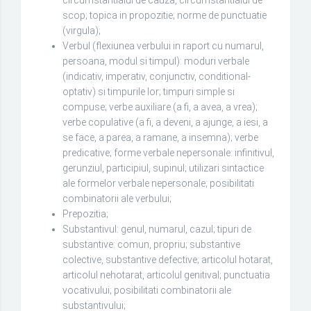
scop; topica in propozitie; norme de punctuatie
(virgula);
Verbul (flexiunea verbului in raport cu numarul,
persoana, modul si timpul): moduri verbale
(indicativ, imperativ, conjunctiv, conditional-
optativ) si timpurile lor; timpuri simple si
compuse; verbe auxiliare (a fi, a avea, a vrea);
verbe copulative (a fi, a deveni, a ajunge, a iesi, a
se face, a parea, a ramane, a insemna); verbe
predicative; forme verbale nepersonale: infinitivul,
gerunziul, participiul, supinul; utilizari sintactice
ale formelor verbale nepersonale; posibilitati
combinatorii ale verbului;
Prepozitia;
Substantivul: genul, numarul, cazul; tipuri de
substantive: comun, propriu; substantive
colective, substantive defective; articolul hotarat,
articolul nehotarat, articolul genitival; punctuatia
vocativului; posibilitati combinatorii ale
substantivului;