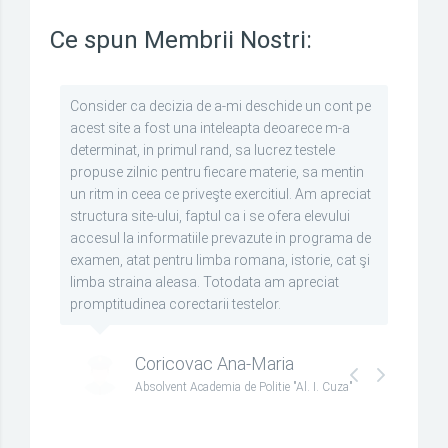
Ce spun Membrii Nostri:
Consider ca decizia de a-mi deschide un cont pe
acest site a fost una inteleapta deoarece m-a
determinat, in primul rand, sa lucrez testele
propuse zilnic pentru fiecare materie, sa mentin
un ritm in ceea ce priveşte exercitiul. Am apreciat
structura site-ului, faptul ca i se ofera elevului
accesul la informatiile prevazute in programa de
examen, atat pentru limba romana, istorie, cat şi
limba straina aleasa. Totodata am apreciat
promptitudinea corectarii testelor.
Coricovac Ana-Maria
Previous
Next
Absolvent Academia de Politie "Al. I. Cuza"