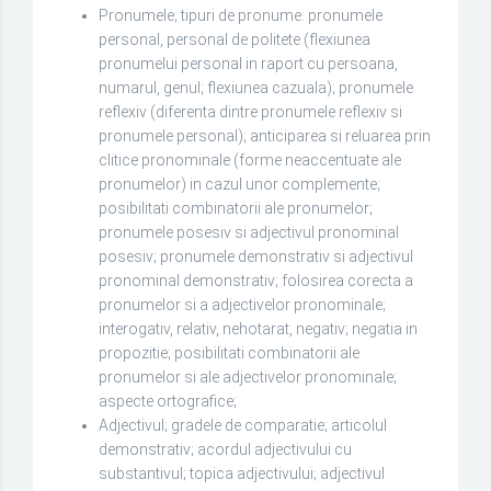
Pronumele; tipuri de pronume: pronumele
personal, personal de politete (flexiunea
pronumelui personal in raport cu persoana,
numarul, genul; flexiunea cazuala); pronumele
reflexiv (diferenta dintre pronumele reflexiv si
pronumele personal); anticiparea si reluarea prin
clitice pronominale (forme neaccentuate ale
pronumelor) in cazul unor complemente;
posibilitati combinatorii ale pronumelor;
pronumele posesiv si adjectivul pronominal
posesiv; pronumele demonstrativ si adjectivul
pronominal demonstrativ; folosirea corecta a
pronumelor si a adjectivelor pronominale;
interogativ, relativ, nehotarat, negativ; negatia in
propozitie; posibilitati combinatorii ale
pronumelor si ale adjectivelor pronominale;
aspecte ortografice;
Adjectivul; gradele de comparatie; articolul
demonstrativ; acordul adjectivului cu
substantivul; topica adjectivului; adjectivul