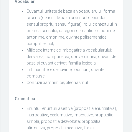
Vocabular
Cuvantul, unitate de baza a vocabularului: forma
si sens (sensul de baza si sensul secundar;
sensul propriu, sensul figurat); rolul contextului in
crearea sensului; categorii semantice: sinonime,
antonime, omonime, cuvinte polisemantice;
campul lexical;
Mijloace interne de imbogatire a vocabularului:
derivarea, compunerea, conversiunea; cuvant de
baza si cuvant derivat; familia lexicala;
imbinari libere de cuvinte, locutiuni, cuvinte
compuse;
Confuzii paronimice; pleonasmul.
Gramatica
Enuntul: enunturi asertive (propozitia enuntiativa),
interogative, exclamative, imperative; propozitia
simpla, propozitia dezvoltata; propozitia
afirmativa, propozitia negativa; fraza: