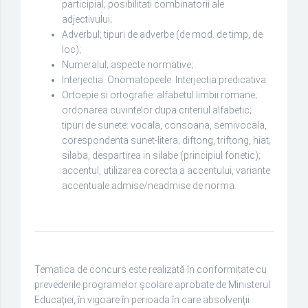
participial; posibilitati combinatorii ale
adjectivului;
Adverbul; tipuri de adverbe (de mod. de timp, de
loc);
Numeralul; aspecte normative;
Interjectia. Onomatopeele. Interjectia predicativa.
Ortoepie si ortografie: alfabetul limbii romane;
ordonarea cuvintelor dupa criteriul alfabetic;
tipuri de sunete: vocala, consoana, semivocala,
corespondenta sunet-litera; diftong, triftong, hiat;
silaba, despartirea in silabe (principiul fonetic);
accentul, utilizarea corecta a accentului, variante
accentuale admise/neadmise de norma.
Tematica de concurs este realizată în conformitate cu
prevederile programelor școlare aprobate de Ministerul
Educației, în vigoare în perioada în care absolvenții