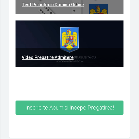
Test Psihologic Domino Online
Video Pregatire Admitere
Inscrie-te Acum si Incepe Pregatirea!