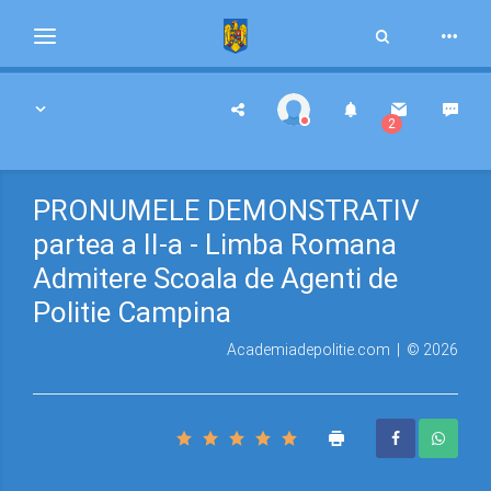
Toggle
Toggle
Search
navigation
2
PRONUMELE DEMONSTRATIV
partea a II-a - Limba Romana
Admitere Scoala de Agenti de
Politie Campina
Academiadepolitie.com | © 2026