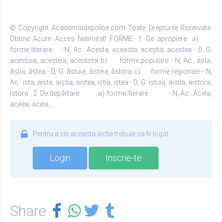
© Copyright Academiadepolitie.com Toate Drepturile Rezervate.
Obtine Acum Acces Nelimitat! FORME: 1. De apropiere: a)
forme literare - N, Ac.: Acesta, aceasta, aceştia, acestea - D, G:
acestuia, acesteia, acestora b) forme populare - N, Ac., asta,
ăştia, ăstea - D, G: ăstuia, ăsteia, ăstora c) forme regionale - N,
Ac.: ista, aista, aiştia, aistea, iştia, iştea - D, G: istuia, aistia, aistora,
istora 2. De depărtare: a) forme literare - N, Ac.: Acela,
aceea, aceia, ...
Pentru a citi aceasta lectie trebuie sa fii logat
Login
Inscrie-te
Share