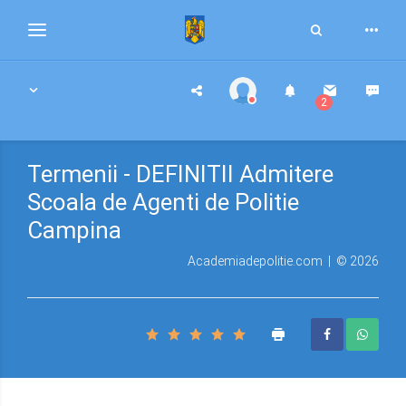
Toggle
Toggle
Search
navigation
2
Termenii - DEFINITII Admitere
Scoala de Agenti de Politie
Campina
Academiadepolitie.com | © 2026