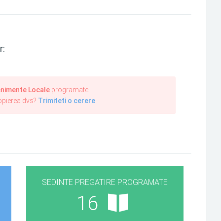
r:
nimente Locale
programate.
ropierea dvs?
Trimiteti o cerere
SEDINTE PREGATIRE PROGRAMATE
16