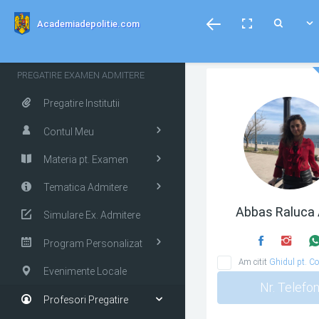
menubar
Toggle
Toggle
Toggle
Academiadepolitie.com
fullscreen
Search
PREGATIRE EXAMEN ADMITERE
Pregatire Institutii
Contul Meu
Materia pt. Examen
Tematica Admitere
Abbas Raluca 
Simulare Ex. Admitere
Program Personalizat
Am citit
Ghidul pt. Co
Evenimente Locale
Nr. Telefo
Profesori Pregatire