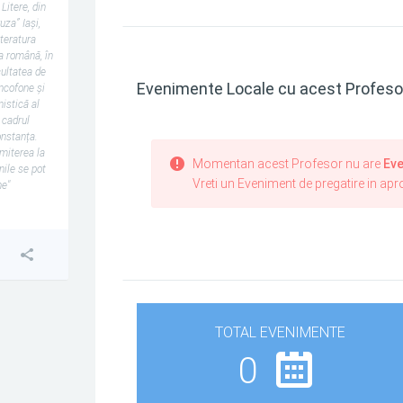
Litere, din
uza” Iași,
iteratura
ra română, în
ultatea de
Evenimente Locale cu acest Profeso
ancofone și
istică al
n cadrul
onstanța.
miterea la
Momentan acest Profesor nu are
Eve
nile se pot
Vreti un Eveniment de pregatire in ap
ne"
TOTAL EVENIMENTE
0