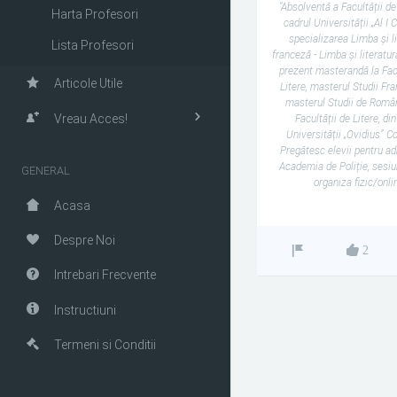
"Absolventă a Facultății de 
Harta Profesori
cadrul Universității „Al I C
specializarea Limba și l
Lista Profesori
franceză - Limba și literatu
prezent masterandă la Fac
Articole Utile
Litere, masterul Studii Fr
masterul Studii de Român
Vreau Acces!
Facultății de Litere, di
Universității „Ovidius” C
Pregătesc elevii pentru ad
Academia de Poliție, sesiu
GENERAL
organiza fizic/onli
Acasa
Despre Noi
2
Intrebari Frecvente
Instructiuni
Termeni si Conditii