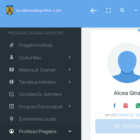
menubar
Toggle
Toggle
Toggle
Academiadepolitie.com
fullscreen
Search
PREGATIRE EXAMEN ADMITERE
Pregatire Institutii
Contul Meu
Materia pt. Examen
Tematica Admitere
Alcea Gin
Simulare Ex. Admitere
Program Personalizat
Am citit
Ghidul pt. Co
Evenimente Locale
Nr. Telefo
Profesori Pregatire