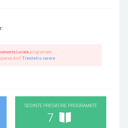
r:
nimente Locale
programate.
ropierea dvs?
Trimiteti o cerere
SEDINTE PREGATIRE PROGRAMATE
7