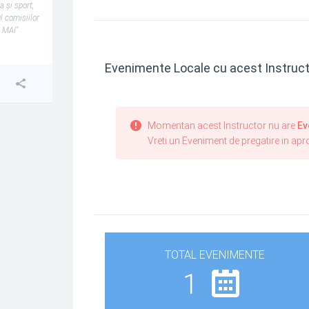
a și sport,
l comisiilor
e MAI"
Evenimente Locale cu acest Instruct
Momentan acest Instructor nu are
Ev
Vreti un Eveniment de pregatire in ap
TOTAL EVENIMENTE
1