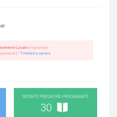
or:
enimente Locale
programate.
ropierea dvs?
Trimiteti o cerere
SEDINTE PREGATIRE PROGRAMATE
30