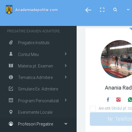
menubar
Toggle
Toggle
Toggle
Academiadepolitie.com
fullscreen
Search
PREGATIRE EXAMEN ADMITERE
Pregatire Institutii
Contul Meu
Materia pt. Examen
Tematica Admitere
Anania Ra
Simulare Ex. Admitere
Program Personalizat
Am citit
Ghidul pt. Co
Evenimente Locale
Nr. Telefo
Profesori Pregatire