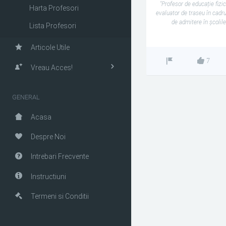
"Profesor de educație fizic
Harta Profesori
evaluator de traseu în cadru
de admitere în școlil
Lista Profesori
Articole Utile
7
Vreau Acces!
GENERAL
Acasa
Despre Noi
Intrebari Frecvente
Instructiuni
Termeni si Conditii