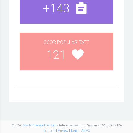
+143
SCOR POPULARITATE
121
© 2026
Academiadepolitie.com
- Intensive Learning Systems SRL 50697126
Termeni
|
Privacy
|
Legal
|
ANPC