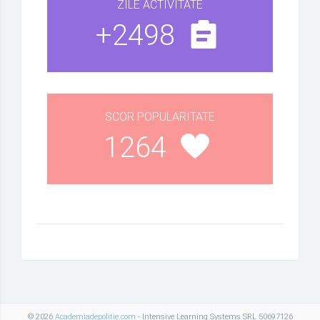
ZILE ACTIVITATE
+2498
SCOR POPULARITATE
1264
© 2026
Academiadepolitie.com
- Intensive Learning Systems SRL 50697126