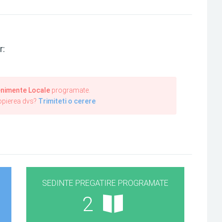
r:
nimente Locale
programate.
ropierea dvs?
Trimiteti o cerere
SEDINTE PREGATIRE PROGRAMATE
2