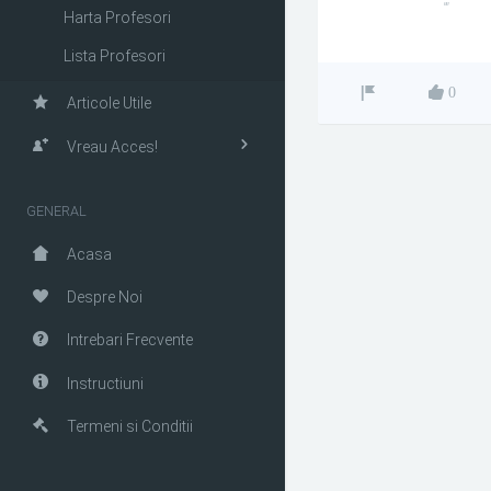
""
Harta Profesori
Lista Profesori
0
Articole Utile
Vreau Acces!
GENERAL
Acasa
Despre Noi
Intrebari Frecvente
Instructiuni
Termeni si Conditii