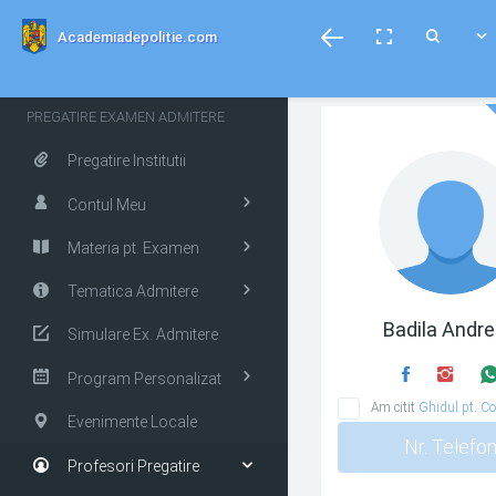
menubar
Toggle
Toggle
Toggle
Academiadepolitie.com
fullscreen
Search
PREGATIRE EXAMEN ADMITERE
Pregatire Institutii
Contul Meu
Materia pt. Examen
Tematica Admitere
Badila Andr
Simulare Ex. Admitere
Program Personalizat
Am citit
Ghidul pt. Co
Evenimente Locale
Nr. Telefo
Profesori Pregatire