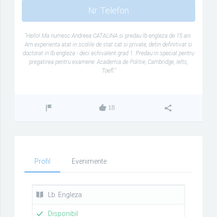
Nr. Telefon
"Hello! Ma numesc Andreea CATALINA si predau lb engleza de 15 ani.
Am experienta atat in scolile de stat cat si private, detin definitivat si
doctorat in lb engleza - deci echivalent grad 1. Predau in special pentru
pregatirea pentru examene: Academia de Politie, Cambridge, Ielts,
Toefl."
18
Profil
Evenimente
Lb. Engleza
Disponibil