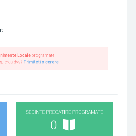
r:
nimente Locale
programate.
ropierea dvs?
Trimiteti o cerere
SEDINTE PREGATIRE PROGRAMATE
0