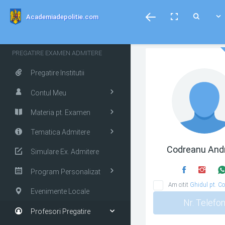
menubar
Toggle
Toggle
Toggle
Academiadepolitie.com
fullscreen
Search
PREGATIRE EXAMEN ADMITERE
Pregatire Institutii
Contul Meu
Materia pt. Examen
Tematica Admitere
Codreanu And
Simulare Ex. Admitere
Program Personalizat
Am citit
Ghidul pt. Co
Evenimente Locale
Nr. Telefo
Profesori Pregatire