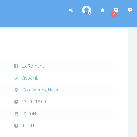
2
Lb. Romana
Disponibil
Cotu Vameș, Neamt
13:00 - 18:00
40 RON
01:00 h