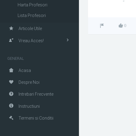
""
Harta Profesori
Lista Profesori
0
Articole Utile
Vreau Acces!
GENERAL
Acasa
Despre Noi
Intrebari Frecvente
Instructiuni
Termeni si Conditii