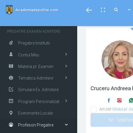
menubar
Toggle
Toggle
Toggle
Academiadepolitie.com
fullscreen
Search
PREGATIRE EXAMEN ADMITERE
Pregatire Institutii
Contul Meu
Materia pt. Examen
Tematica Admitere
Cruceru Andreea 
Simulare Ex. Admitere
Program Personalizat
Am citit
Ghidul pt. Co
Evenimente Locale
Nr. Telefo
Profesori Pregatire