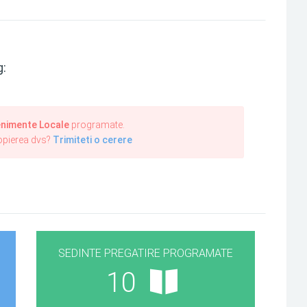
g:
nimente Locale
programate.
ropierea dvs?
Trimiteti o cerere
SEDINTE PREGATIRE PROGRAMATE
10