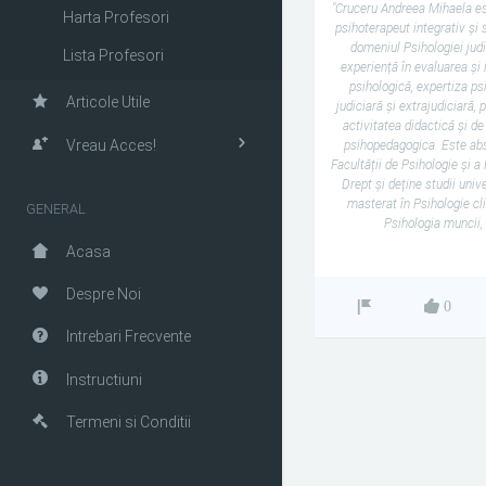
"Cruceru Andreea Mihaela es
Harta Profesori
psihoterapeut integrativ și s
domeniul Psihologiei judi
Lista Profesori
experiență în evaluarea și 
psihologică, expertiza ps
Articole Utile
judiciară și extrajudiciară, 
activitatea didactică și de
Vreau Acces!
psihopedagogica. Este ab
Facultății de Psihologie și a 
Drept și deține studii univ
masterat în Psihologie cli
GENERAL
Psihologia muncii, 
Acasa
Despre Noi
0
Intrebari Frecvente
Instructiuni
Termeni si Conditii