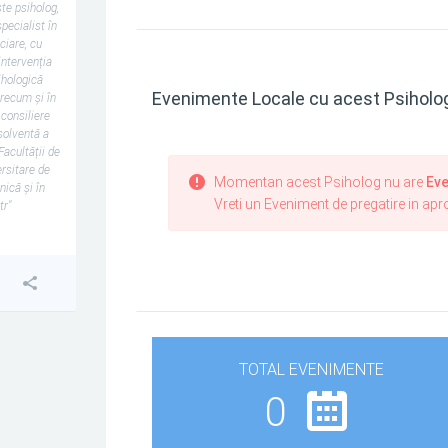
te psiholog,
pecialist în
ciare, cu
intervenția
ihologică
Evenimente Locale cu acest Psiholo
precum și în
 consiliere
solventă a
Facultății de
ersitare de
Momentan acest Psiholog nu are
Eve
nică și în
Vreti un Eveniment de pregatire in ap
tr"
TOTAL EVENIMENTE
0