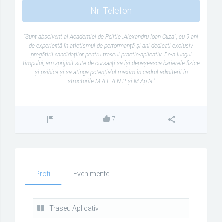
Nr. Telefon
"Sunt absolvent al Academiei de Poliție „Alexandru Ioan Cuza”, cu 9 ani
de experiență în atletismul de performanță și ani dedicați exclusiv
pregătirii candidaților pentru traseul practic-aplicativ. De-a lungul
timpului, am sprijinit sute de cursanți să își depășească barierele fizice
și psihice și să atingă potențialul maxim în cadrul admiterii în
structurile M.A.I., A.N.P. și M.Ap.N."
7
Profil
Evenimente
Traseu Aplicativ