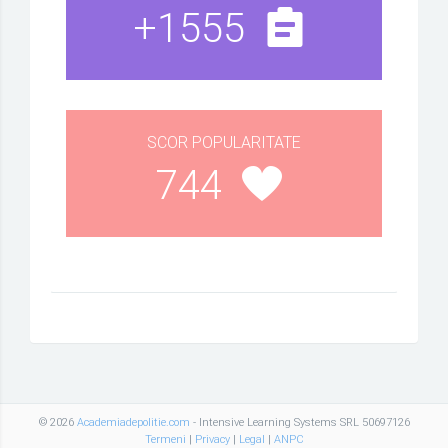
+1555
SCOR POPULARITATE
744
© 2026
Academiadepolitie.com
- Intensive Learning Systems SRL 50697126
Termeni
|
Privacy
|
Legal
|
ANPC