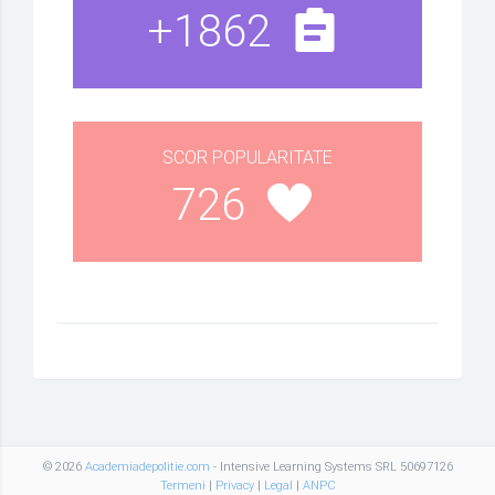
+1862
SCOR POPULARITATE
726
© 2026
Academiadepolitie.com
- Intensive Learning Systems SRL 50697126
Termeni
|
Privacy
|
Legal
|
ANPC