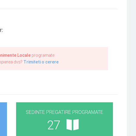
r:
nimente Locale
programate.
ropierea dvs?
Trimiteti o cerere
SEDINTE PREGATIRE PROGRAMATE
27