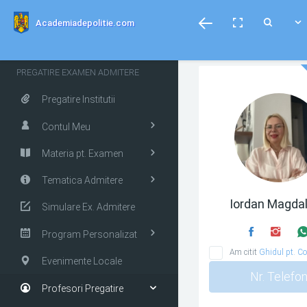
menubar
Toggle
Toggle
Toggle
Academiadepolitie.com
fullscreen
Search
PREGATIRE EXAMEN ADMITERE
Pregatire Institutii
Contul Meu
Materia pt. Examen
Tematica Admitere
Iordan Magda
Simulare Ex. Admitere
Program Personalizat
Am citit
Ghidul pt. Co
Evenimente Locale
Nr. Telefo
Profesori Pregatire