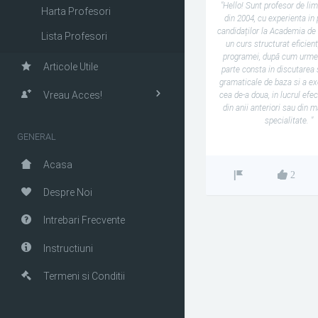
"Hello! Sunt profesor de li
Harta Profesori
din 2004, cu experienta in
candidaților la Academia de 
Lista Profesori
un curs structurat eficien
programei, după cum urme
Articole Utile
parte consta in discutarea 
gramaticale de baza si a exce
Vreau Acces!
cea de-a doua, in lucrul efec
din anii anteriori sau din m
specialitate. "
GENERAL
Acasa
2
Despre Noi
Intrebari Frecvente
Instructiuni
Termeni si Conditii