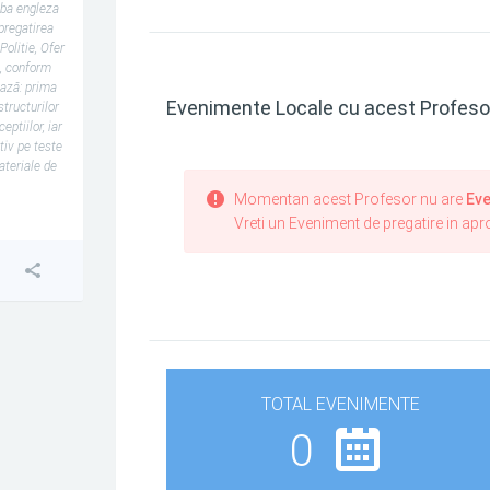
mba engleza
 pregatirea
Politie, Ofer
t, conform
ază: prima
Evenimente Locale cu acest Profeso
structurilor
ptiilor, iar
tiv pe teste
ateriale de
Momentan acest Profesor nu are
Eve
Vreti un Eveniment de pregatire in ap
TOTAL EVENIMENTE
0