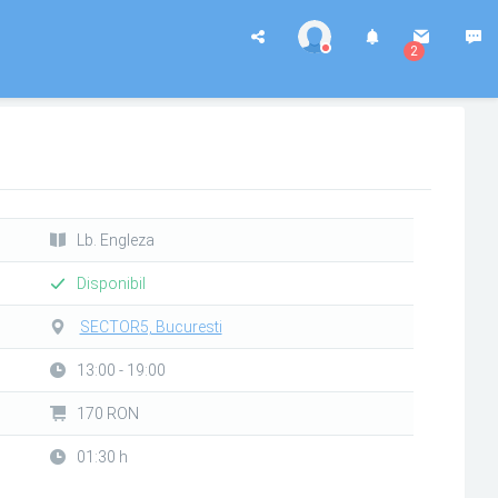
2
Lb. Engleza
Disponibil
SECTOR5, Bucuresti
13:00 - 19:00
170 RON
01:30 h