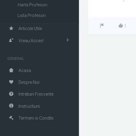
""
Harta Profesori
Lista Profesori
1
Articole Utile
Vreau Acces!
GENERAL
Acasa
Despre Noi
Intrebari Frecvente
Instructiuni
Termeni si Conditii