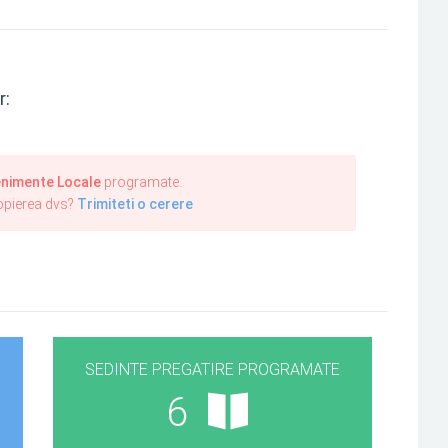
r:
nimente Locale
programate.
ropierea dvs?
Trimiteti o cerere
SEDINTE PREGATIRE PROGRAMATE
6