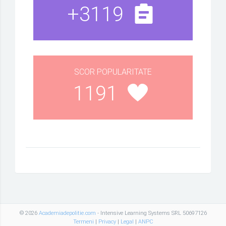
+3119
SCOR POPULARITATE
1191
© 2026
Academiadepolitie.com
- Intensive Learning Systems SRL 50697126
Termeni
|
Privacy
|
Legal
|
ANPC