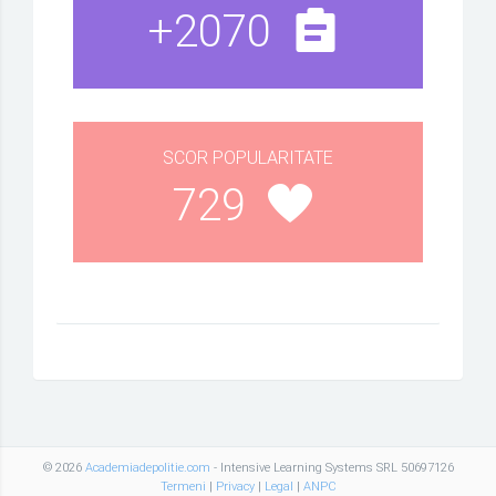
+2070
SCOR POPULARITATE
729
© 2026
Academiadepolitie.com
- Intensive Learning Systems SRL 50697126
Termeni
|
Privacy
|
Legal
|
ANPC