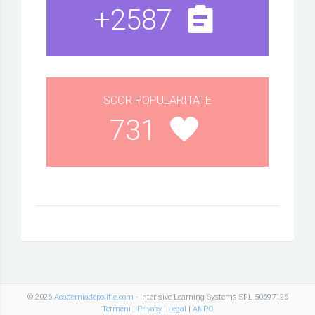
+2587
SCOR POPULARITATE
731
© 2026
Academiadepolitie.com
- Intensive Learning Systems SRL 50697126
Termeni
|
Privacy
|
Legal
|
ANPC