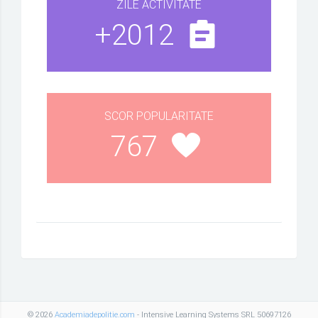
ZILE ACTIVITATE
+2012
SCOR POPULARITATE
767
© 2026
Academiadepolitie.com
- Intensive Learning Systems SRL 50697126