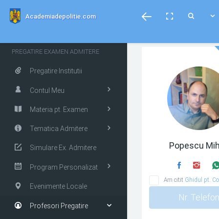
menubar
Toggle
Toggle
Toggle
Academiadepolitie.com
fullscreen
Search
PREGATIRE EXAMEN ADMITERE
Pregatire Institutii
Contul Meu
Materia pt. Examen
Tematica Admitere
Popescu Mih
Simulare Ex. Admitere
Program Personalizat
Am citit
Ghidul pt. Co
Evenimente Locale
Nr. Telefo
Profesori Pregatire