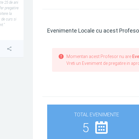
ste 25 de ani
er pregatire
itere la
 de curs si
t."
Evenimente Locale cu acest Profeso
Momentan acest Profesor nu are
Eve
Vreti un Eveniment de pregatire in ap
TOTAL EVENIMENTE
5