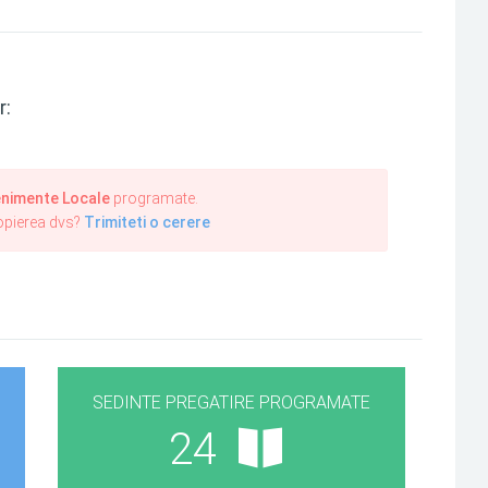
r:
nimente Locale
programate.
ropierea dvs?
Trimiteti o cerere
SEDINTE PREGATIRE PROGRAMATE
24