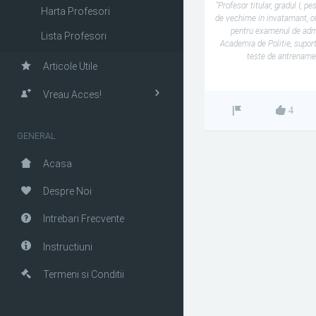
"Profesor titular, gradul I, pe
Harta Profesori
de vechime in invatamant, of
pentru examenul de adm
Lista Profesori
Academia de Politie, suport
teste de antrenamen
Articole Utile
Vreau Acces!
4
GENERAL
Acasa
Despre Noi
Intrebari Frecvente
Instructiuni
Termeni si Conditii