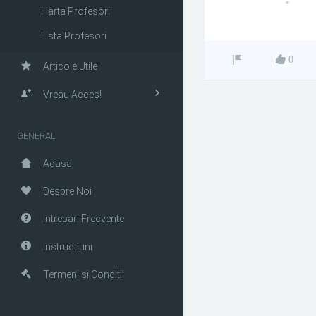
""
Harta Profesori
Lista Profesori
0
Articole Utile
Vreau Acces!
GENERAL
Acasa
Despre Noi
Intrebari Frecvente
Instructiuni
Termeni si Conditii