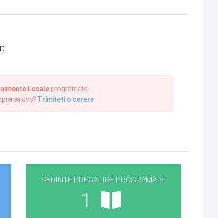
r:
nimente Locale
programate.
ropierea dvs?
Trimiteti o cerere
SEDINTE PREGATIRE PROGRAMATE
1