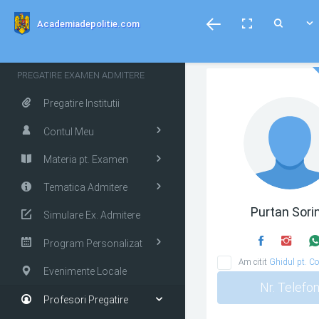
menubar
Toggle
Toggle
Toggle
Academiadepolitie.com
fullscreen
Search
PREGATIRE EXAMEN ADMITERE
Pregatire Institutii
Contul Meu
Materia pt. Examen
Tematica Admitere
Purtan Sori
Simulare Ex. Admitere
Program Personalizat
Am citit
Ghidul pt. Co
Evenimente Locale
Nr. Telefo
Profesori Pregatire