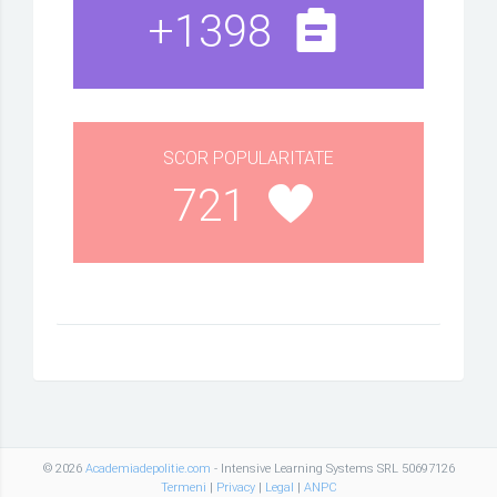
+1398
SCOR POPULARITATE
721
© 2026
Academiadepolitie.com
- Intensive Learning Systems SRL 50697126
Termeni
|
Privacy
|
Legal
|
ANPC