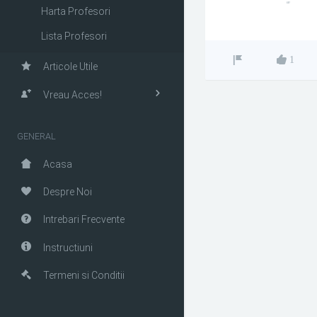
""
Harta Profesori
Lista Profesori
1
Articole Utile
Vreau Acces!
GENERAL
Acasa
Despre Noi
Intrebari Frecvente
Instructiuni
Termeni si Conditii