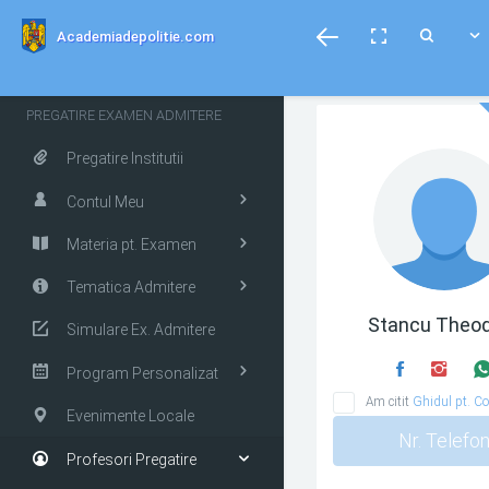
menubar
Toggle
Toggle
Toggle
Academiadepolitie.com
fullscreen
Search
PREGATIRE EXAMEN ADMITERE
Pregatire Institutii
Contul Meu
Materia pt. Examen
Tematica Admitere
Stancu Theo
Simulare Ex. Admitere
Program Personalizat
Am citit
Ghidul pt. Co
Evenimente Locale
Nr. Telefo
Profesori Pregatire