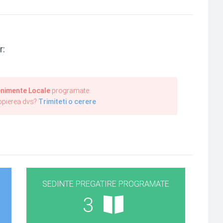
r:
nimente Locale
programate.
ropierea dvs?
Trimiteti o cerere
SEDINTE PREGATIRE PROGRAMATE
3