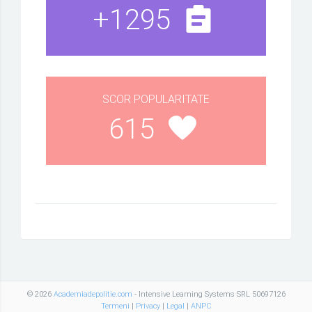
+1295
SCOR POPULARITATE
615
© 2026
Academiadepolitie.com
- Intensive Learning Systems SRL 50697126
Termeni
|
Privacy
|
Legal
|
ANPC