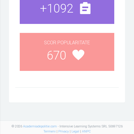
+1092
SCOR POPULARITATE
670
© 2026
Academiadepolitie.com
- Intensive Learning Systems SRL 50697126
Termeni
|
Privacy
|
Legal
|
ANPC