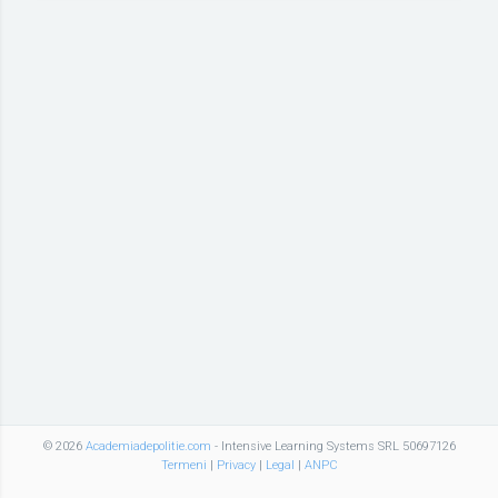
© 2026
Academiadepolitie.com
- Intensive Learning Systems SRL 50697126
Termeni
|
Privacy
|
Legal
|
ANPC