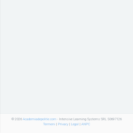
© 2026
Academiadepolitie.com
- Intensive Learning Systems SRL 50697126
Termeni
|
Privacy
|
Legal
|
ANPC