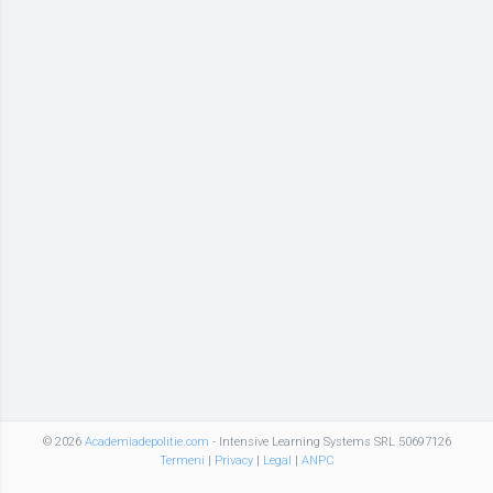
© 2026
Academiadepolitie.com
- Intensive Learning Systems SRL 50697126
Termeni
|
Privacy
|
Legal
|
ANPC