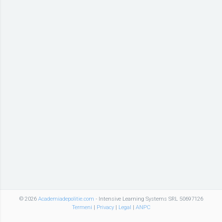
© 2026
Academiadepolitie.com
- Intensive Learning Systems SRL 50697126
Termeni
|
Privacy
|
Legal
|
ANPC