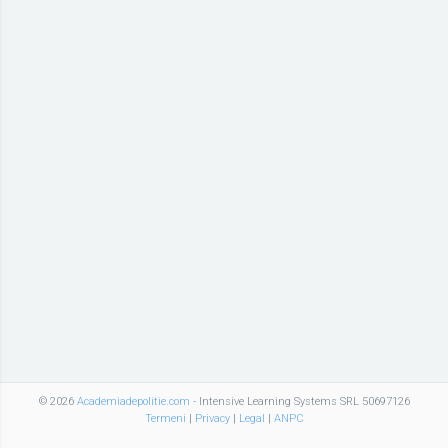
© 2026
Academiadepolitie.com
- Intensive Learning Systems SRL 50697126
Termeni
|
Privacy
|
Legal
|
ANPC