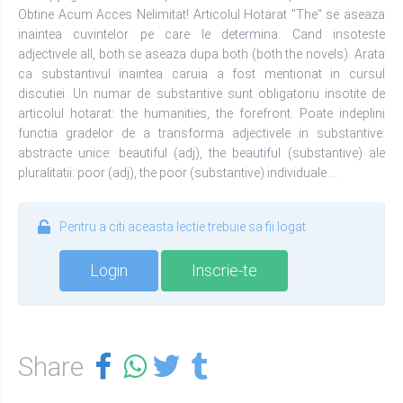
Obtine Acum Acces Nelimitat! Articolul Hotarat "The" se aseaza
inaintea cuvintelor pe care le determina. Cand insoteste
adjectivele all, both se aseaza dupa both (both the novels). Arata
ca substantivul inaintea caruia a fost mentionat in cursul
discutiei. Un numar de substantive sunt obligatoriu insotite de
articolul hotarat: the humanities, the forefront. Poate indeplini
functia gradelor de a transforma adjectivele in substantive:
abstracte unice: beautiful (adj), the beautiful (substantive) ale
pluralitatii: poor (adj), the poor (substantive) individuale ...
Pentru a citi aceasta lectie trebuie sa fii logat
Login
Inscrie-te
Share