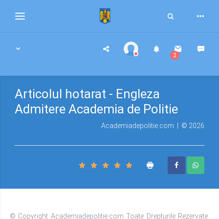
Toggle
Toggle
Search
navigation
2
Articolul hotarat - Engleza
Admitere Academia de Politie
Academiadepolitie.com | © 2026
© Copyright Academiadepolitie.com Toate Drepturile Rezervate.