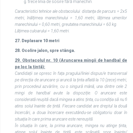
g. trece linia de sosire fără manechin.
Caracteristici tehnice ale obstacolului: distanța de parcurs = 2x5
metri, înălțimea manechinului = 1,60 metri, lățimea umerilor
manechinului = 0,60 metri, greutatea manechinului = 60 kg.
Lățimea culoarului = 1,60 metri.
27. Deplasare 10 metri
28. Ocolire jalon, spre stânga.
29.
Obstacolul nr. 10 (Aruncarea mingii de handbal de
pe loc la țintă):
Candidații se opresc în fața pragului/liniei dispus/e transversal
pe direcția de aruncare și aruncă la ținta aflată la 10 (zece) metri,
prin procedeul azvârlire, cu o singură mână, una dintre cele 2
mingi de handbal avute la dispoziție. O aruncare este
considerată reușită dacă mingea a atins ținta, cu condiția să nu fi
atins solul înainte de țintă. Fiecare candidat are dreptul la două
încercări, a doua încercare executându-se obligatoriu doar în
situația în care prima aruncare este nereușită.
În situația în care, la prima aruncare, mingea nu atinge ținta,
atinge solul înainte de țintă, este scăpată spre înainte/