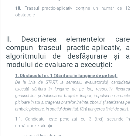
18.
Traseul practic-aplicativ conține un număr de 12
obstacole.
II. Descrierea elementelor care
compun traseul practic-aplicativ, a
algoritmului de desfășurare și a
modului de evaluare a execuției:
1.
Obstacolul nr. 1 (Săritura în lungime de pe loc):
De la linia de START, la semnalul evaluatorului, candidatul
execută săritura în lungime de pe loc, respectiv flexarea
genunchilor și balansarea brațelor înapoi, impulsia cu ambele
picioare în sol și tragerea brațelor înainte, zborul și aterizarea pe
ambele picioare, în spațiul delimitat, fără atingerea liniei de start.
1.1. Candidatul este penalizat cu 3 (trei) secunde în
următoarele situații:
a. calcă linia de start;