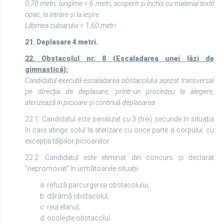
0,70 metri, lungime = 6 metri, acoperit și închis cu material textil
opac, la intrare și la ieșire.
Lățimea culoarului = 1,60 metri.
21. Deplasare 4 metri.
22.
Obstacolul nr. 8 (Escaladarea unei lăzi de
gimnastică):
Candidatul execută escaladarea obstacolului așezat transversal
pe direcția de deplasare, printr-un procedeu la alegere,
aterizează în picioare și continuă deplasarea.
22.1. Candidatul este penalizat cu 3 (trei) secunde în situația
în care atinge solul la aterizare cu orice parte a corpului, cu
excepția tălpilor picioarelor.
22.2. Candidatul este eliminat din concurs și declarat
"nepromovat" în următoarele situații:
a. refuză parcurgerea obstacolului;
b. dărâmă obstacolul;
c. reia elanul;
d. ocolește obstacolul.