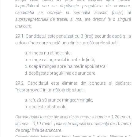
înapoi/lateral sau se depășește pragul/linia de aruncare,
candidatul se oprește la semnalul acustic (fluier) al
supraveghetorului de traseu și mai are dreptul la o singură
aruncare.
29.1. Candidatul este penalizat cu 3 (trei) secunde dacă și la
a doua încercare repetă una dintre următoarele situații:
a. mingea nu atinge ținta;
b. mingea atinge solul înainte de țintă;
c. scapă mingea spre înainte/înapoi/lateral;
d. depășește pragul/linia de aruncare.
29.2. Candidatul este eliminat din concurs și declarat
"nepromovat" în următoarele situații:
a. refuză să arunce mingea/mingile;
b. ocolește obstacolul.
Caracteristici tehnice ale liniei de aruncare: lungime = 1,20 metri,
lățimea = 0,10 metri. Ținta este dispusă la o distanță de 10 metri
de prag/ linia de aruncare.