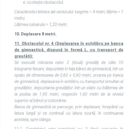
e. ocolește obstacolul.
Caracteristici tehnice ale sectorului: lungime = 4 metri, lățime = 1
metru.
Lățimea culoarului = 1,20 metri.
10. Deplasare 8 metri.
11.
Obstacolul nr. 4 (Deplasarea în echilibru pe banca
de gimnastică, dispusă în formă L, cu transport de
greutăți):
Se execută ridicarea celor 2 (două) greutăți de câte 10
kilograme fiecare, depozitate în fața băncii de gimnastică, într-un
spațiu de dimensiunea de 0,60 x 0,60 metri, urcarea pe banca
de gimnastică, deplasarea în echilibru cu transportul simultan al
greutăților, depozitarea greutăților într-un stativ cu înălțimea de
la podea de 1,90 metri, respectiv 1,60 metri de la nivelul
superior al băncii și coborârea.
Banca de gimnastică se parcurge, prin deplasare, începând cu
latura lungă și se continuă cu latura scurtă, în continuarea
acesteia, spre stânga.