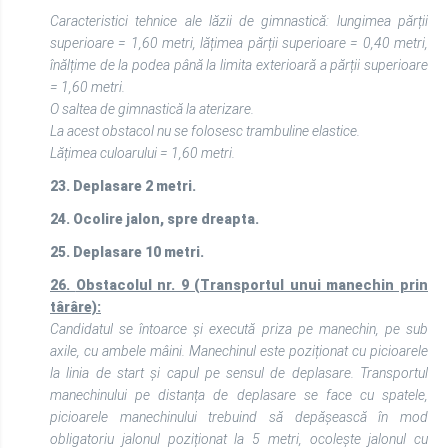
Caracteristici tehnice ale lăzii de gimnastică: lungimea părții
superioare = 1,60 metri, lățimea părții superioare = 0,40 metri,
înălțime de la podea până la limita exterioară a părții superioare
= 1,60 metri.
O saltea de gimnastică la aterizare.
La acest obstacol nu se folosesc trambuline elastice.
Lățimea culoarului = 1,60 metri.
23. Deplasare 2 metri.
24. Ocolire jalon, spre dreapta.
25. Deplasare 10 metri.
26.
Obstacolul nr. 9 (Transportul unui manechin prin
târâre):
Candidatul se întoarce și execută priza pe manechin, pe sub
axile, cu ambele mâini. Manechinul este poziționat cu picioarele
la linia de start și capul pe sensul de deplasare. Transportul
manechinului pe distanța de deplasare se face cu spatele,
picioarele manechinului trebuind să depășească în mod
obligatoriu jalonul poziționat la 5 metri, ocolește jalonul cu