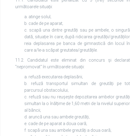
11.1. Candidatul este penalizat cu 3 (trei) secunde în
următoarele situații:
a. atinge solul;
b. cade de pe aparat;
c. scapă una dintre greutăți sau pe ambele, o singură
dată, situație în care, după ridicarea greutății/greutăților
reia deplasarea pe banca de gimnastică din locul în
care a/le-a scăpat greutatea/greutățile.
11.2. Candidatul este eliminat din concurs și declarat
"nepromovat" în următoarele situații:
a. refuză executarea deplasării;
b. refuză transportul simultan de greutăți pe tot
parcursul obstacolului;
c. refuză sau nu reușește depozitarea ambelor greutăți
simultan la o înălțime de 1,60 metri de la nivelul superior
al băncii;
d. aruncă una sau ambele greutăți;
e. cade de pe aparat a doua oară;
f. scapă una sau ambele greutăți a doua oară;