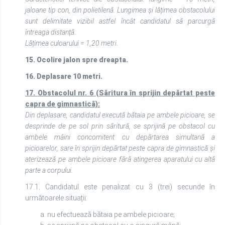
jaloane tip con, din polietilenă. Lungimea și lățimea obstacolului
sunt delimitate vizibil astfel încât candidatul să parcurgă
întreaga distanță.
Lățimea culoarului = 1,20 metri.
15. Ocolire jalon spre dreapta.
16. Deplasare 10 metri.
17.
Obstacolul nr. 6 (Săritura în sprijin depărtat peste
capra de gimnastică):
Din deplasare, candidatul execută bătaia pe ambele picioare, se
desprinde de pe sol prin săritură, se sprijină pe obstacol cu
ambele mâini concomitent cu depărtarea simultană a
picioarelor, sare în sprijin depărtat peste capra de gimnastică și
aterizează pe ambele picioare fără atingerea aparatului cu altă
parte a corpului.
17.1. Candidatul este penalizat cu 3 (trei) secunde în
următoarele situații:
a. nu efectuează bătaia pe ambele picioare;