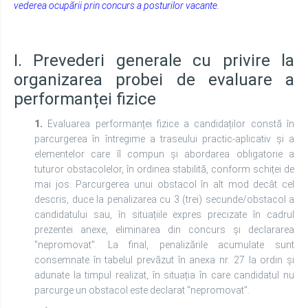
vederea ocupării prin concurs a posturilor vacante.
I. Prevederi generale cu privire la
organizarea probei de evaluare a
performanței fizice
1.
Evaluarea performanței fizice a candidaților constă în
parcurgerea în întregime a traseului practic-aplicativ și a
elementelor care îl compun și abordarea obligatorie a
tuturor obstacolelor, în ordinea stabilită, conform schiței de
mai jos. Parcurgerea unui obstacol în alt mod decât cel
descris, duce la penalizarea cu 3 (trei) secunde/obstacol a
candidatului sau, în situațiile expres precizate în cadrul
prezentei anexe, eliminarea din concurs și declararea
"nepromovat". La final, penalizările acumulate sunt
consemnate în tabelul prevăzut în anexa nr. 27 la ordin și
adunate la timpul realizat, în situația în care candidatul nu
parcurge un obstacol este declarat "nepromovat".