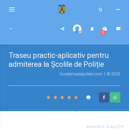
Toggle
Toggle
Search
navigation
2
Traseu practic-aplicativ pentru
admiterea la Școlile de Poliție
Academiadepolitie.com | © 2026
Actualizat la: 16 Aug 2019