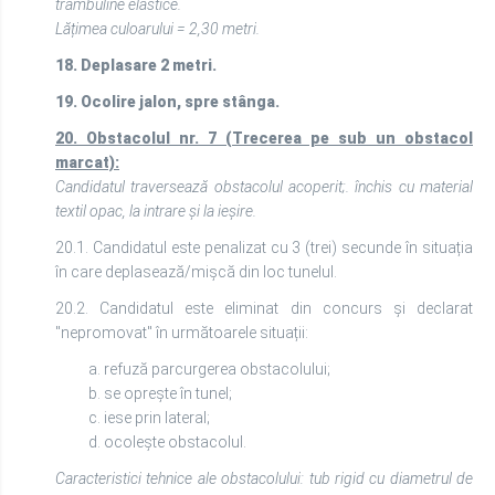
trambuline elastice.
Lățimea culoarului = 2,30 metri.
18. Deplasare 2 metri.
19. Ocolire jalon, spre stânga.
20.
Obstacolul nr. 7 (Trecerea pe sub un obstacol
marcat):
Candidatul traversează obstacolul acoperit;. închis cu material
textil opac, la intrare și la ieșire.
20.1. Candidatul este penalizat cu 3 (trei) secunde în situația
în care deplasează/mișcă din loc tunelul.
20.2. Candidatul este eliminat din concurs și declarat
"nepromovat" în următoarele situații:
a. refuză parcurgerea obstacolului;
b. se oprește în tunel;
c. iese prin lateral;
d. ocolește obstacolul.
Caracteristici tehnice ale obstacolului: tub rigid cu diametrul de