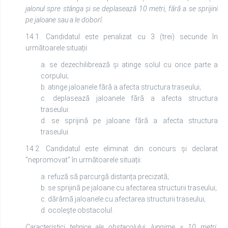
jalonul spre stânga și se deplasează 10 metri, fără a se sprijini
pe jaloane sau a le doborî.
14.1. Candidatul este penalizat cu 3 (trei) secunde în
următoarele situații:
a. se dezechilibrează și atinge solul cu orice parte a
corpului;
b. atinge jaloanele fără a afecta structura traseului;
c. deplasează jaloanele fără a afecta structura
traseului:
d. se sprijină pe jaloane fără a afecta structura
traseului.
14.2. Candidatul este eliminat din concurs și declarat
"nepromovat" în următoarele situații:
a. refuză să parcurgă distanța precizată;
b. se sprijină pe jaloane cu afectarea structurii traseului;
c. dărâmă jaloanele cu afectarea structurii traseului;
d. ocolește obstacolul.
Caracteristici tehnice ale obstacolului: lungime = 10 metri,