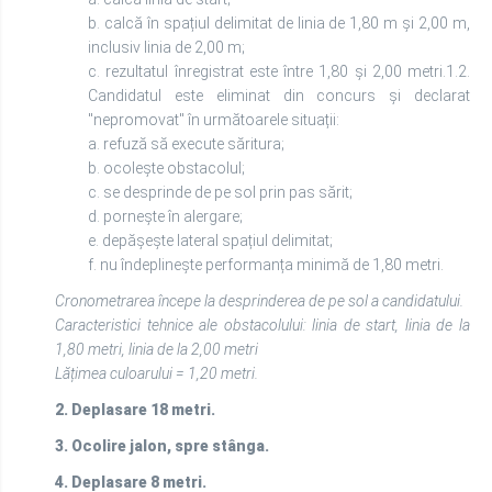
b. calcă în spațiul delimitat de linia de 1,80 m și 2,00 m,
inclusiv linia de 2,00 m;
c. rezultatul înregistrat este între 1,80 și 2,00 metri.1.2.
Candidatul este eliminat din concurs și declarat
"nepromovat" în următoarele situații:
a. refuză să execute săritura;
b. ocolește obstacolul;
c. se desprinde de pe sol prin pas sărit;
d. pornește în alergare;
e. depășește lateral spațiul delimitat;
f. nu îndeplinește performanța minimă de 1,80 metri.
Cronometrarea începe la desprinderea de pe sol a candidatului.
Caracteristici tehnice ale obstacolului: linia de start, linia de la
1,80 metri, linia de la 2,00 metri
Lățimea culoarului = 1,20 metri.
2. Deplasare 18 metri.
3. Ocolire jalon, spre stânga.
4. Deplasare 8 metri.