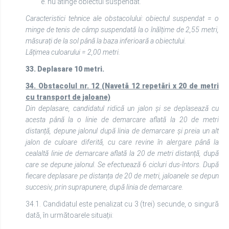
e. nu atinge obiectul suspendat.
Caracteristici tehnice ale obstacolului: obiectul suspendat = o
minge de tenis de câmp suspendată la o înălțime de 2,55 metri,
măsurați de la sol până la baza inferioară a obiectului.
Lățimea culoarului = 2,00 metri.
33. Deplasare 10 metri.
34.
Obstacolul nr. 12 (Navetă 12 repetări x 20 de metri
cu transport de jaloane)
Din deplasare, candidatul ridică un jalon și se deplasează cu
acesta până la o linie de demarcare aflată la 20 de metri
distanță, depune jalonul după linia de demarcare și preia un alt
jalon de culoare diferită, cu care revine în alergare până la
cealaltă linie de demarcare aflată la 20 de metri distanță, după
care se depune jalonul. Se efectuează 6 cicluri dus-întors. După
fiecare deplasare pe distanța de 20 de metri, jaloanele se depun
succesiv, prin suprapunere, după linia de demarcare.
34.1. Candidatul este penalizat cu 3 (trei) secunde, o singură
dată, în următoarele situații: