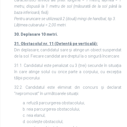
Caracteristici tehnice ale țintei: lungime = 1 metru, lățimea = 1
metru, dispusă la 1 metru de sol (măsurată de la sol până la
baza inferioară, fixă).
Pentru aruncare se utilizează 2 (două) mingi de handbal, tip 3.
Lățimea culoarului = 2,00 metri.
30. Deplasare 10 metri.
31.
Obstacolul nr. 11 (Detentă pe verticală):
Din deplasare, candidatul sare și atinge un obiect suspendat
de la sol. Fiecare candidat are dreptul la o singură încercare.
31.1. Candidatul este penalizat cu 3 (trei) secunde în situația
în care atinge solul cu orice parte a corpului, cu excepția
tălpii piciorului.
32.2. Candidatul este eliminat din concurs și declarat
"nepromovat" în următoarele situații:
a. refuză parcurgerea obstacolului;
b. reia parcurgerea obstacolului;
c. reia elanul;
d. ocolește obstacolul;