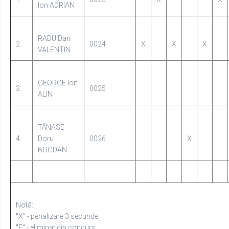
GEORGE Ion
3.
0025
ALIN
TĂNASE
4.
Doru
0026
X
BOGDAN
Notă:
"X" - penalizare 3 secunde;
"E" - eliminat din concurs.
PREȘEDINTELE SUBCOMISIEI DE EVALUARE A PERFORMANȚEI FIZ