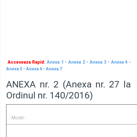
Acceseaza Rapid:
Anexa 1
-
Anexa 2
-
Anexa 3
-
Anexa 4
-
Anexa 5
-
Anexa 6
-
Anexa 7
ANEXA nr. 2 (Anexa nr. 27 la
Ordinul nr. 140/2016)
- Model -
TABEL CENTRALIZATOR
cu rezultatele obținute de candidați în cadrul probei de evaluare a perfo
pentru nevoile MAI, precum și pentru ocuparea posturilor vacante