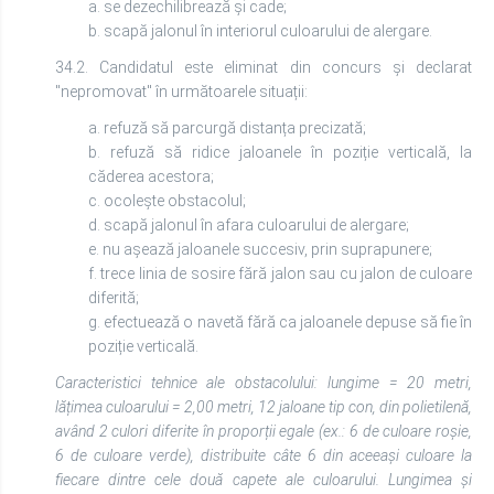
a. se dezechilibrează și cade;
b. scapă jalonul în interiorul culoarului de alergare.
34.2. Candidatul este eliminat din concurs și declarat
"nepromovat" în următoarele situații:
a. refuză să parcurgă distanța precizată;
b. refuză să ridice jaloanele în poziție verticală, la
căderea acestora;
c. ocolește obstacolul;
d. scapă jalonul în afara culoarului de alergare;
e. nu așează jaloanele succesiv, prin suprapunere;
f. trece linia de sosire fără jalon sau cu jalon de culoare
diferită;
g. efectuează o navetă fără ca jaloanele depuse să fie în
poziție verticală.
Caracteristici tehnice ale obstacolului: lungime = 20 metri,
lățimea culoarului = 2,00 metri, 12 jaloane tip con, din polietilenă,
având 2 culori diferite în proporții egale (ex.: 6 de culoare roșie,
6 de culoare verde), distribuite câte 6 din aceeași culoare la
fiecare dintre cele două capete ale culoarului. Lungimea și