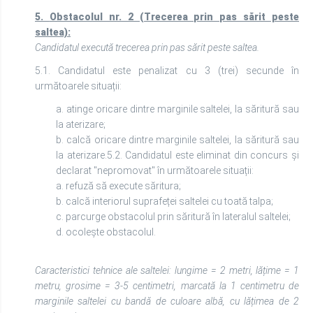
5.
Obstacolul nr. 2 (Trecerea prin pas sărit peste
saltea):
Candidatul execută trecerea prin pas sărit peste saltea.
5.1. Candidatul este penalizat cu 3 (trei) secunde în
următoarele situații:
a. atinge oricare dintre marginile saltelei, la săritură sau
la aterizare;
b. calcă oricare dintre marginile saltelei, la săritură sau
la aterizare.5.2. Candidatul este eliminat din concurs și
declarat "nepromovat" în următoarele situații:
a. refuză să execute săritura;
b. calcă interiorul suprafeței saltelei cu toată talpa;
c. parcurge obstacolul prin săritură în lateralul saltelei;
d. ocolește obstacolul.
Caracteristici tehnice ale saltelei: lungime = 2 metri, lățime = 1
metru, grosime = 3-5 centimetri, marcată la 1 centimetru de
marginile saltelei cu bandă de culoare albă, cu lățimea de 2