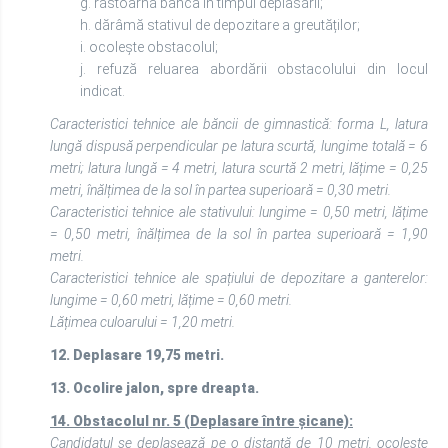
g. răstoarnă banca în timpul deplasării;
h. dărâmă stativul de depozitare a greutăților;
i. ocolește obstacolul;
j. refuză reluarea abordării obstacolului din locul
indicat.
Caracteristici tehnice ale băncii de gimnastică: forma L, latura
lungă dispusă perpendicular pe latura scurtă, lungime totală = 6
metri; latura lungă = 4 metri, latura scurtă 2 metri, lățime = 0,25
metri, înălțimea de la sol în partea superioară = 0,30 metri.
Caracteristici tehnice ale stativului: lungime = 0,50 metri, lățime
= 0,50 metri, înălțimea de la sol în partea superioară = 1,90
metri.
Caracteristici tehnice ale spațiului de depozitare a ganterelor:
lungime = 0,60 metri, lățime = 0,60 metri.
Lățimea culoarului = 1,20 metri.
12. Deplasare 19,75 metri.
13. Ocolire jalon, spre dreapta.
14.
Obstacolul nr. 5 (Deplasare între șicane):
Candidatul se deplasează pe o distanță de 10 metri, ocolește