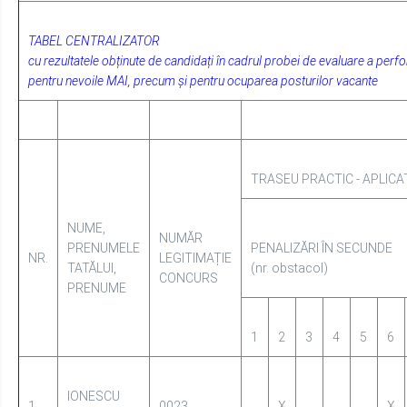
TRASEU PRACTIC - APLICAT
NUME,
NUMĂR
PRENUMELE
PENALIZĂRI ÎN SECUNDE
NR.
LEGITIMAȚIE
TATĂLUI,
(nr. obstacol)
CONCURS
PRENUME
1
2
3
4
5
6
IONESCU
1.
0023
X
X
Ion ADRIAN
RADU Dan
2.
0024
X
X
X
VALENTIN