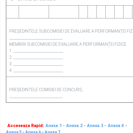
______________________________
MEMBRII SUBCOMISIEI DE EVALUARE A PERFORMANȚEI FIZICE
1. ____________________________
2. ____________________________
3. ____________________________
4. ____________________________
PREȘEDINTELE COMISIEI DE CONCURS,
______________________________
Acceseaza Rapid:
Anexa 1
-
Anexa 2
-
Anexa 3
-
Anexa 4
-
Anexa 5
-
Anexa 6
-
Anexa 7
ANEXA nr. 3 (Anexa nr. 3^1 la