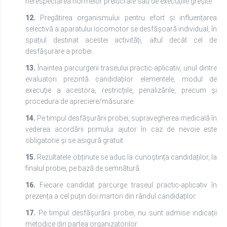
nerespectarea normelor prelucrate sau de execuțiile greșite.
12.
Pregătirea organismului pentru efort și influențarea
selectivă a aparatului locomotor se desfășoară individual, în
spațiul destinat acestei activități, altul decât cel de
desfășurare a probei.
13.
Înaintea parcurgerii traseului practic-aplicativ, unul dintre
evaluatori prezintă candidaților elementele, modul de
execuție a acestora, restricțiile, penalizările, precum și
procedura de apreciere/măsurare.
14.
Pe timpul desfășurării probei, supravegherea medicală în
vederea acordării primului ajutor în caz de nevoie este
obligatorie și se asigură gratuit.
15.
Rezultatele obținute se aduc la cunoștința candidaților, la
finalul probei, pe bază de semnătură.
16.
Fiecare candidat parcurge traseul practic-aplicativ în
prezența a cel puțin doi martori din rândul candidaților.
17.
Pe timpul desfășurării probei, nu sunt admise indicații
metodice din partea organizatorilor.