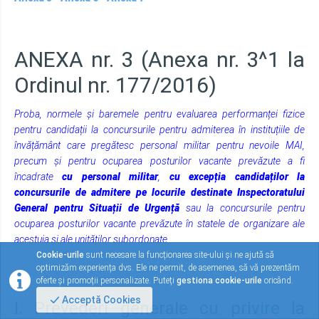
Ordinul nr. 177/2016)
Proba, normele și baremele pentru evaluarea performanței fizice
pentru candidații la concursurile pentru admiterea în instituțiile de
învățământ care pregătesc personal militar pentru nevoile MAI,
precum și pentru ocuparea posturilor vacante prevăzute a fi
încadrate
cu personal militar
,
cu excepția candidaților la
concursurile de admitere
pe locurile destinate Inspectoratului
General pentru Situații de Urgență
sau la concursurile pentru
ocuparea posturilor vacante prevăzute în statele de organizare ale
acestuia și ale unităților subordonate
I. Prevederi generale cu privire la
organizarea probei de evaluare a
Cookie-urile
sunt necesare la funcționarea site-ului și ne ajută să
performanței fizice
optimizăm experiența dvs. Ele ne permit, de asemenea, să vă prezentăm
oferte și promoții personalizate. Puteți
gestiona cookie-urile
oricând.
1.
Evaluarea performanței fizice a candidaților constă în
Acceptă Cookies
parcurgerea în întregime a traseului practic-aplicativ și a