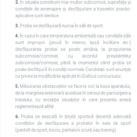
2.
În situația constituirii mai multor subcomisii, suprafața și
condițiile de amenajare și desfășurare a traseelor practic-
aplicative sunt identice.
3.
Proba se desfășoară numai în săli de sport.
4.
În cazul în care temperatura ambientală sau condițiile sălii
sunt improprii (plouă în interior, lipsă încălzire etc.)
desfășurarea probei se poate amâna, la propunerea
subcomisiei/comisiei, cu acordul președintelui
subcomisiei/comisiei, până la momentul când proba se
poate desfășură în condiții normale. Candidații sunt anunțați
cu privire la modificările apărute în Graficul concursului.
5.
Măsurarea obstacolelor se face la sol, la baza aparatului,
de la marginea exterioară acestuia în sensul de parcurgere a
traseului, cu excepția situațiilor în care prezenta anexă
reglementează altfel.
6.
Proba se execută în ținută sportivă decentă adecvată
condițiilor de desfășurare a probelor în sala de sport
(pantofi de sport, tricou, pantaloni scurți sau trening).