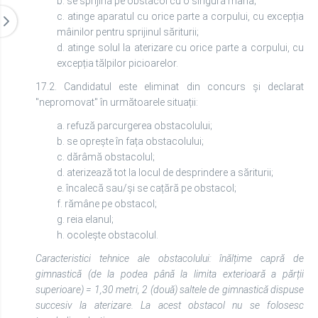
b. se sprijină pe obstacol cu o singură mână;
c. atinge aparatul cu orice parte a corpului, cu excepția
mâinilor pentru sprijinul săriturii;
d. atinge solul la aterizare cu orice parte a corpului, cu
excepția tălpilor picioarelor.
17.2. Candidatul este eliminat din concurs și declarat
"nepromovat" în următoarele situații:
a. refuză parcurgerea obstacolului;
b. se oprește în fața obstacolului;
c. dărâmă obstacolul;
d. aterizează tot la locul de desprindere a săriturii;
e. încalecă sau/și se cațără pe obstacol;
f. rămâne pe obstacol;
g. reia elanul;
h. ocolește obstacolul.
Caracteristici tehnice ale obstacolului: înălțime capră de
gimnastică (de la podea până la limita exterioară a părții
superioare) = 1,30 metri, 2 (două) saltele de gimnastică dispuse
succesiv la aterizare. La acest obstacol nu se folosesc