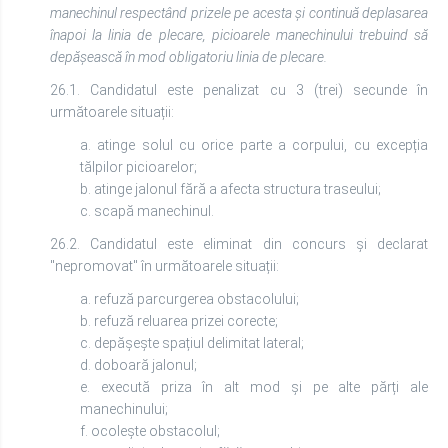
manechinul respectând prizele pe acesta și continuă deplasarea
înapoi la linia de plecare, picioarele manechinului trebuind să
depășească în mod obligatoriu linia de plecare.
26.1. Candidatul este penalizat cu 3 (trei) secunde în
următoarele situații:
a. atinge solul cu orice parte a corpului, cu excepția
tălpilor picioarelor;
b. atinge jalonul fără a afecta structura traseului;
c. scapă manechinul.
26.2. Candidatul este eliminat din concurs și declarat
"nepromovat" în următoarele situații:
a. refuză parcurgerea obstacolului;
b. refuză reluarea prizei corecte;
c. depășește spațiul delimitat lateral;
d. doboară jalonul;
e. execută priza în alt mod și pe alte părți ale
manechinului;
f. ocolește obstacolul;