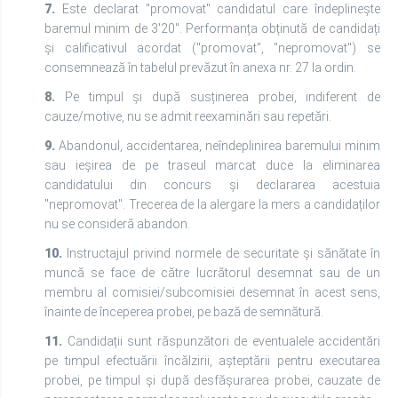
7.
Este declarat "promovat" candidatul care îndeplinește
baremul minim de 3'20". Performanța obținută de candidați
și calificativul acordat ("promovat", "nepromovat") se
consemnează în tabelul prevăzut în anexa nr. 27 la ordin.
8.
Pe timpul și după susținerea probei, indiferent de
cauze/motive, nu se admit reexaminări sau repetări.
9.
Abandonul, accidentarea, neîndeplinirea baremului minim
sau ieșirea de pe traseul marcat duce la eliminarea
candidatului din concurs și declararea acestuia
"nepromovat". Trecerea de la alergare la mers a candidaților
nu se consideră abandon.
10.
Instructajul privind normele de securitate și sănătate în
muncă se face de către lucrătorul desemnat sau de un
membru al comisiei/subcomisiei desemnat în acest sens,
înainte de începerea probei, pe bază de semnătură.
11.
Candidații sunt răspunzători de eventualele accidentări
pe timpul efectuării încălzirii, așteptării pentru executarea
probei, pe timpul și după desfășurarea probei, cauzate de