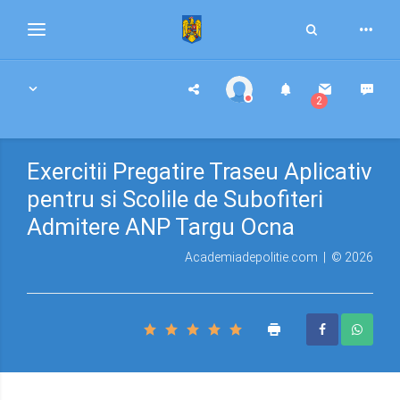
Toggle
Toggle
Search
navigation
2
Exercitii Pregatire Traseu Aplicativ
pentru si Scolile de Subofiteri
Admitere ANP Targu Ocna
Academiadepolitie.com | © 2026