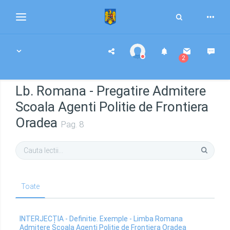
Toggle
Toggle
Search
navigation
2
Lb. Romana - Pregatire Admitere
Scoala Agenti Politie de Frontiera
Oradea
Pag. 8
Toate
INTERJECȚIA - Definitie. Exemple - Limba Romana
Admitere Scoala Agenti Politie de Frontiera Oradea