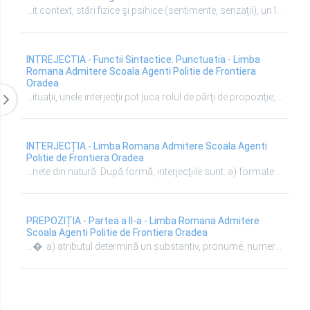
...it context, stări fizice şi psihice (sentimente, senzații), un îndemn, o chemare sau imită sunete şi zgomote din natură (miau, buf, trosc). Ah! ce rău îmi pare. Of !ce rău mă doare capul! Uf! ce caniculă este! A! mi-am adus aminte. Di! căluţale! Măi! ce rău îmi pare! Zât! de aici. Hapciu! Ha-ha-ha! ce comic eşti! Interjecția exprimă: o stare sufletească (de durere, de bucurie, ...
INTREJECTIA - Functii Sintactice. Punctuatia - Limba
Romana Admitere Scoala Agenti Politie de Frontiera
Oradea
...ituaţii, unele interjecţii pot juca rolul de părţi de propoziţie, dacă sunt echivalentul unui verb, substantiv, adjectiv sau adverb. a) Funcţia de predicat verbal, o au interjecţiile cu sens apropiat de al verbelor la imperativ şi care exprimă un îndemn, o adresare, o poruncă sau care redau repeziciunea unei acţiuni. „Şi nici una, ...
INTERJECȚIA - Limba Romana Admitere Scoala Agenti
Politie de Frontiera Oradea
...nete din natură. După formă, interjecţiile sunt: a) formate dintr-un singur sunet: o vocală (O! A! I!), o consoană: ţ(î)! H (î)! b) din două sau mai multe consoane repetate: brr! crr! c) dintr-o silabă sau un grup redus de silabe: Of! Vai! Aha! Bravo! Văleu! ...
PREPOZIȚIA - Partea a II-a - Limba Romana Admitere
Scoala Agenti Politie de Frontiera Oradea
...�. a) atributul determină un substantiv, pronume, numeral. b) complementul determină un verb, adjectiv, adverb, interjecţie. De exemplu: Şuierături s de locomotive atr. , zăngănituri s de fler atr. , aburi care ţâşnesc PV din guri compl. ascunse, namiles cu braţe atr. lungi care ridică PV un ...