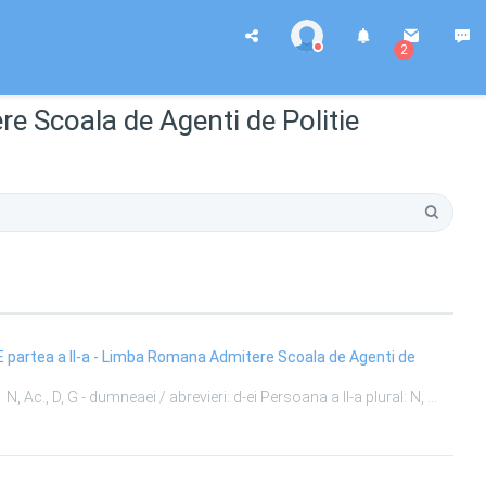
2
e Scoala de Agenti de Politie
imba Romana Admitere Scoala de Agenti de
...mnealui/abrevieri: d-lui; gen feminin: N, Ac., D, G - dumneaei / abrevieri: d-ei Persoana a II-a plural: N, Ac., D, G, - dumneavoastră / abrevieri: d-voastră, dvs. Persoana a III-a plural: N, Ac., D, G. - dumnealor / abrevieri: d-lor. ...