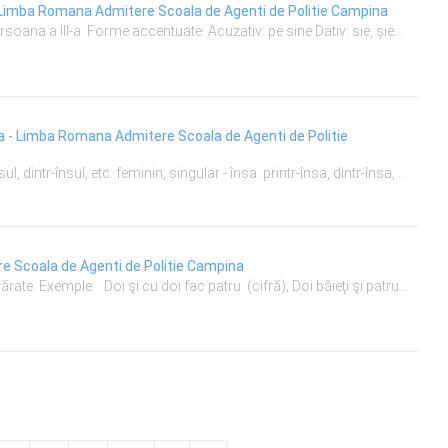
PRONUMELE REFLEXIV partea a II-a - Limba Romana Admitere Scoala de Agenti de Politie Campina
...ersonal Au forme proprii numai la persoana a III-a. Forme accentuate: Acuzativ: pe sine Dativ: sie, șieși Își, și-, se, s- -> sunt mereu pronume reflexive Pronumele reflexive se acordă cu subiectul în persoană şi număr. Unele pronume reflexive nu au funcţii sintactice. Exemple: a) Mă gândesc la tine. b) ...
e Scoala de Agenti de Politie
...culin, neutru, singular - însul; printr-însul, dintr-însul, etc. feminin, singular - însa: printr-însa, dintr-însa, etc. masculin, plural - înşii; printr-înşii, dintr-înşii, etc. feminin, neutru, plural - însele: printr-însele, dintr-însele, etc. La acestea, s-au adăugat formele neaccentuate ale pronumelor reflexive. Pronumele de întărire se folosește doar ca adjectiv pronominal de ...
 Limba Romana Admitere Scoala de Agenti de Politie Campina
...biectelor sau ordinea obiectelor numărate. Exemple: Doi şi cu doi fac patru. (cifră); Doi băieţi şi patru fete stau pe bancă. (numărul); Primul elev a intrat în clasă, al doilea a ieşit. (ordinea). Numeralele sunt de două feluri: 1. ...