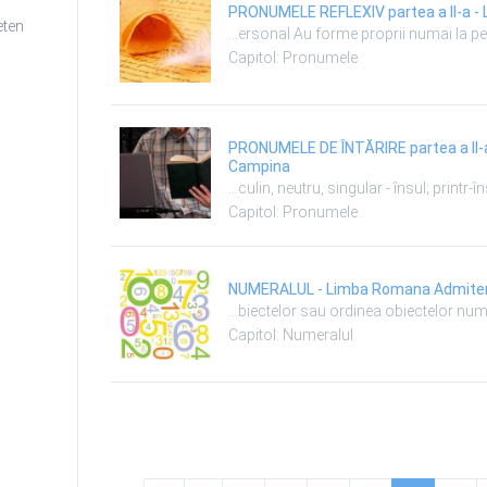
eten
Capitol: Pronumele
PRONUMELE DE ÎNTĂRIRE partea a II-a - Limba Romana Admiter
Campina
Capitol: Pronumele
NUMERALUL -
Capitol: Numeralul