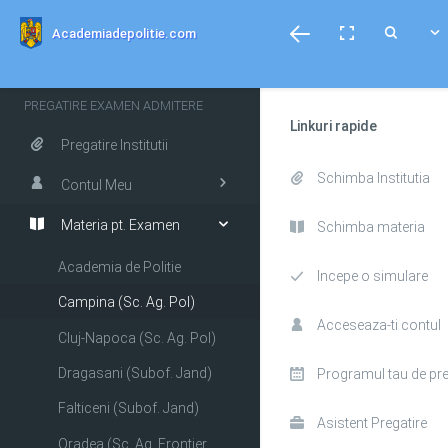
menubar
Toggle
Toggle
Toggle
Academiadepolitie.com
fullscreen
Search
PREGATIRE EXAMEN ADMITERE
Linkuri rapide
Pregatire Institutii
Schimba Institutia
Contul Meu
Materia pt. Examen
Schimba materia
Academia de Politie
Incepe o simulare
Campina (Sc. Ag. Pol)
Acceseaza-ti contul
Cluj-Napoca (Sc. Ag. Pol)
Dragasani (Subof. Jand)
Programul tau de pre
Falticeni (Subof. Jand)
Asistent Pregatire
Oradea (Sc. Ag. Frontiera)