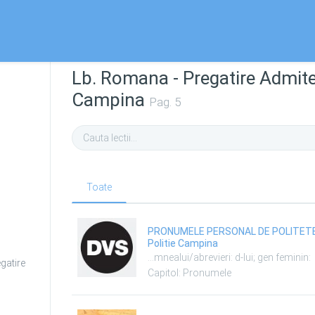
Lb. Romana - Pregatire Admiter
Campina
Pag. 5
Toate
PRONUMELE PERSONAL DE POLITETE partea a II-a - L
Politie Campina
gatire
Capitol: Pronumele