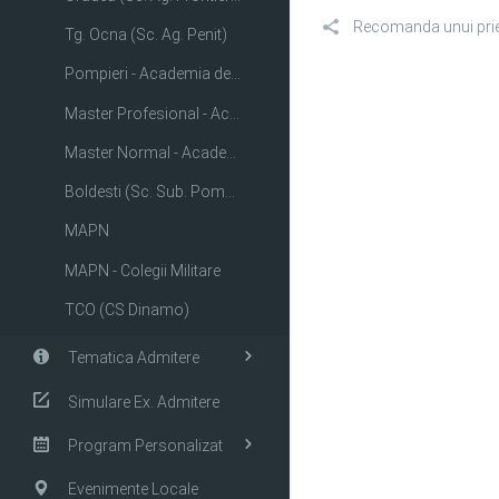
Recomanda unui pri
Tg. Ocna (Sc. Ag. Penit)
Pompieri - Academia de Politie
Master Profesional - Academia de Politie
Master Normal - Academia de Politie
Boldesti (Sc. Sub. Pompieri)
MAPN
MAPN - Colegii Militare
TCO (CS Dinamo)
Tematica Admitere
Simulare Ex. Admitere
Program Personalizat
Evenimente Locale