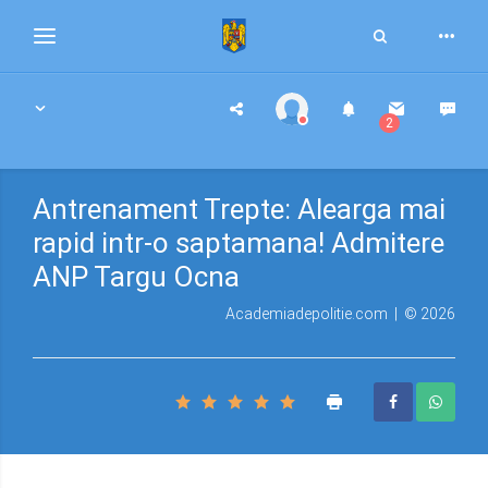
Toggle
Toggle
Search
navigation
2
Antrenament Trepte: Alearga mai
rapid intr-o saptamana! Admitere
ANP Targu Ocna
Academiadepolitie.com | © 2026