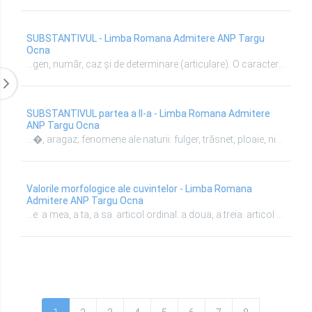
SUBSTANTIVUL - Limba Romana Admitere ANP Targu
Ocna
...gen, număr, caz și de determinare (articulare). O caracteristică a substantivului este faptul că poate fi însoțit de articolul hotărânt (lumea) sau nehotărât (o lume). Are următoarele categorii gramaticale: -> gen (masc., fem., neutru), număr (sg. si pl.), caz (Nominativ, Acuzativ, Genitiv, Dativ, si Vocativ) A. După gen, substantivele sunt: a. - ...
SUBSTANTIVUL partea a II-a - Limba Romana Admitere
ANP Targu Ocna
...�, aragaz; fenomene ale naturii: fulger, trăsnet, ploaie, ninsoare; nume de însuşiri: frumuseţe, bunătate, curaj; nume de acţiuni: fugă, alergare, scriere, sosire, plecare; relaţii între oameni: căsătorie, prietenie, ură, vrajbă; discipline de învăţământ: chimie, biologie, istorie, geografie; stări sufleteşti: melancolie, bucurie, mânie. LOCUŢIUNI SUBSTANTIVALE: băgare de seamă trecere în veşnicie cai verzi pe pereţi dare de mână luare-aminte părere de rău nebăgare de seam stea ...
Valorile morfologice ale cuvintelor - Limba Romana
Admitere ANP Targu Ocna
...e: a mea, a ta, a sa. articol ordinal: a doua, a treia. articol demonstrativ sau adjectiv forma populara (determinant demonstrativ) (cea): a mica scrie. pronume demonstrativ de departare forma populara (aceea): a de acolo citeste adjectiv demonstrativ de departare: a fata deseneaza ...