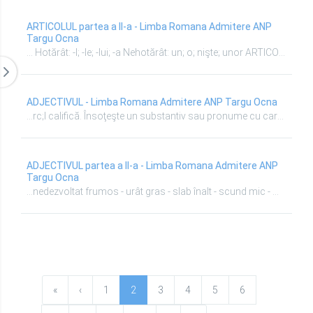
ARTICOLUL partea a II-a - Limba Romana Admitere ANP
Targu Ocna
... Hotărât: -l; -le; -lui; -a Nehotărât: un; o; nişte; unor ARTICOLUL HOTĂRÂT ENCLITIC: Însoţeşte un substantiv, arătând că obiectul desemnat de aceasta este cunoscut vorbitorului Intră în componenţa unor pronume: nehotărât (unul; altul; vreunul); negativ (niciunul) Ajută la formarea numeralelor ordinale: al treilea, a treia Ajută la substantivizarea unor părţi de vorbire: adjectiv (Înţeleptul tace.), pronume (eul poetului; în sinea sa;„Nimicul zăcea ...
ADJECTIVUL - Limba Romana Admitere ANP Targu Ocna
...rc;l califică. Însoţeşte un substantiv sau pronume cu care se acordă în gen, număr şi caz. Adjectivul poate exprima: însuşirea, proprietatea unei fiinţe sau a unui obiect: frumos, bun, inteligent, greu, uşor, drag, tânăr, etc. materia din care este alcătuit: osos, fibros, lemnos, metalic, ...
ADJECTIVUL partea a II-a - Limba Romana Admitere ANP
Targu Ocna
...nedezvoltat frumos - urât gras - slab înalt - scund mic - mare Locuţiuni adjectivale: cu stare de soi cu judecată de felul lui cu scaun la cap de tot felul de nimic de toată mâna cu capul în nori tot unul şi unul cu stea în frunte pe alese cu dare de mână pe sprânceană larg la mână din topor strâns la mână cu credinţă de seamă de nădejde Clasificarea adjectivelor DUPĂ FORMĂ variabile - cu patru forme (abl, albă, albi, albe); cu trei ...
«
‹
1
2
3
4
5
6