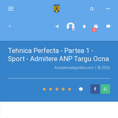
Toggle
Toggle
Search
navigation
2
Tehnica Perfecta - Partea 1 -
Sport - Admitere ANP Targu Ocna
Academiadepolitie.com | © 2026
...