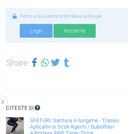
Pentru a citi aceasta lectie trebuie sa fii logat
Login
Inscrie-te
Share
CITESTE SI
SFATURI: Saritura in lungime - Traseu
Aplicativ si Scoli Agenti / Subofiteri
Admitere ANP Targu Ocna