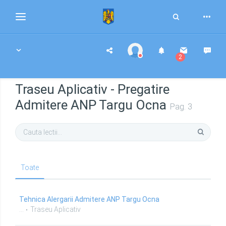
Toggle
Toggle
Search
navigation
2
Traseu Aplicativ - Pregatire
Admitere ANP Targu Ocna
Pag. 3
Toate
Tehnica Alergarii Admitere ANP Targu Ocna
...
Traseu Aplicativ