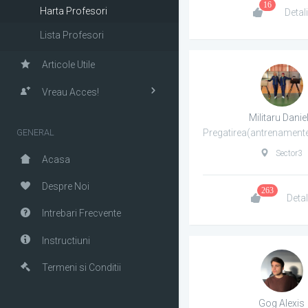
16
Harta Profesori
Detali
Lista Profesori
Articole Utile
Vreau Acces!
Militaru Danie
GENERAL
Sector3
Acasa
Despre Noi
263
Detal
Intrebari Frecvente
Instructiuni
Termeni si Conditii
Gog Alexis