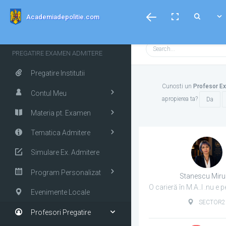
menubar
Toggle
Toggle
Toggle
Academiadepolitie.com
fullscreen
Search
PREGATIRE EXAMEN ADMITERE
Pregatire Institutii
Cunosti un
Profesor Ex
Contul Meu
apropierea ta?
Da
Materia pt. Examen
Tematica Admitere
Simulare Ex. Admitere
Program Personalizat
Stanescu Mir
Evenimente Locale
SECTOR2
Profesori Pregatire