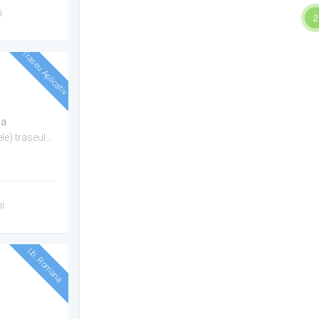
i
2
Traseu Aplicativ
la
Pregatirea(antrenamentele) traseului utilitar aplicativ se desfasoara in sala Extreme , str,Soldat ...
ii
Lb. Romana