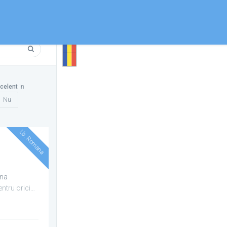
celent
in
Nu
Lb. Romana
una
O carieră în M.A..I .nu e pentru oricine. Cuvântul de ordine ...